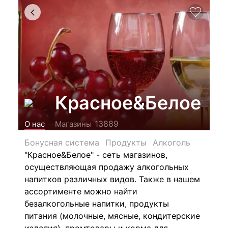
Красное&Белое
13889
О нас
Магазины
Бонусная система
Продукты
Алкоголь
"Красное&Белое" - сеть магазинов,
осуществляющая продажу алкогольных
напитков различных видов.
Также в нашем
ассортименте можно найти
безалкогольные напитки, продукты
питания (молочные, мясные, кондитерские