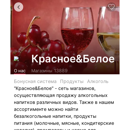
Красное&Белое
13889
О нас
Магазины
Бонусная система
Продукты
Алкоголь
"Красное&Белое" - сеть магазинов,
осуществляющая продажу алкогольных
напитков различных видов.
Также в нашем
ассортименте можно найти
безалкогольные напитки, продукты
питания (молочные, мясные, кондитерские