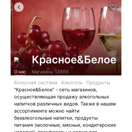
Красное&Белое
13886
О нас
Магазины
Бонусная система
Алкоголь
Продукты
"Красное&Белое" - сеть магазинов,
осуществляющая продажу алкогольных
напитков различных видов.
Также в нашем
ассортименте можно найти
безалкогольные напитки, продукты
питания (молочные, мясные, кондитерские