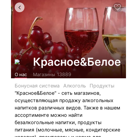
Красное&Белое
13889
О нас
Магазины
Бонусная система
Алкоголь
Продукты
"Красное&Белое" - сеть магазинов,
осуществляющая продажу алкогольных
напитков различных видов.
Также в нашем
ассортименте можно найти
безалкогольные напитки, продукты
питания (молочные, мясные, кондитерские