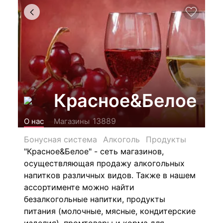
Красное&Белое
13889
О нас
Магазины
Бонусная система
Алкоголь
Продукты
"Красное&Белое" - сеть магазинов,
осуществляющая продажу алкогольных
напитков различных видов.
Также в нашем
ассортименте можно найти
безалкогольные напитки, продукты
питания (молочные, мясные, кондитерские