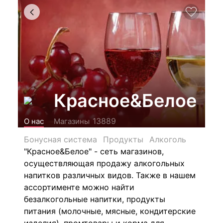
Красное&Белое
13889
О нас
Магазины
Бонусная система
Продукты
Алкоголь
"Красное&Белое" - сеть магазинов,
осуществляющая продажу алкогольных
напитков различных видов.
Также в нашем
ассортименте можно найти
безалкогольные напитки, продукты
питания (молочные, мясные, кондитерские