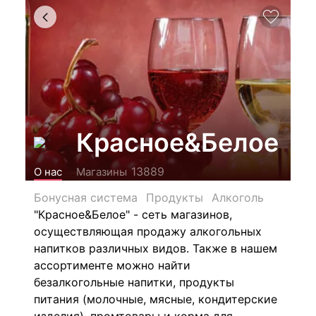
Красное&Белое
13889
О нас
Магазины
Бонусная система
Продукты
Алкоголь
"Красное&Белое" - сеть магазинов,
осуществляющая продажу алкогольных
напитков различных видов.
Также в нашем
ассортименте можно найти
безалкогольные напитки, продукты
питания (молочные, мясные, кондитерские