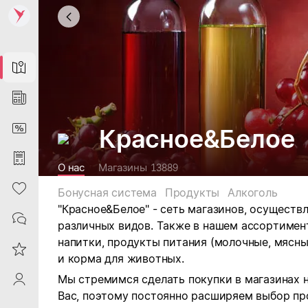
Map
News
DiscountCard
Красное&Белое
Purchases
О нас
Магазины
13889
Heart
Бонусная система
Продукты
Алкоголь
"Красное&Белое" - сеть магазинов, осущест
Contacts
различных видов.
Также в нашем ассортимен
напитки, продукты питания (молочные, мясны
Reviews
и корма для животных.
Мы стремимся сделать покупки в магазинах 
ProfileSaby
Вас, поэтому постоянно расширяем выбор пр