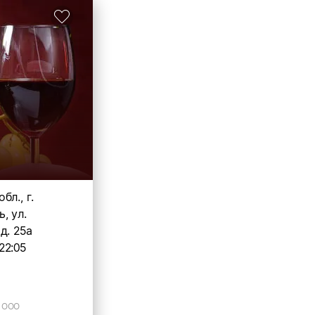
бл., г.
, ул.
д. 25а
22:05
, ООО