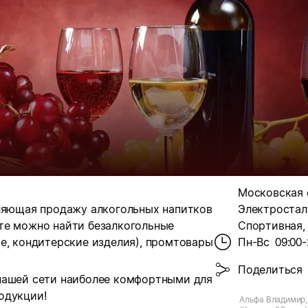
Московская о
вляющая продажу алкогольных напитков
Электросталь
те можно найти безалкогольные
Спортивная, 
е, кондитерские изделия), промтовары
Пн-Вс
09:00-
Поделиться
нашей сети наиболее комфортными для
одукции!
Альфа Владимир