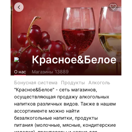
Красное&Белое
13889
О нас
Магазины
Бонусная система
Продукты
Алкоголь
"Красное&Белое" - сеть магазинов,
осуществляющая продажу алкогольных
напитков различных видов.
Также в нашем
ассортименте можно найти
безалкогольные напитки, продукты
питания (молочные, мясные, кондитерские