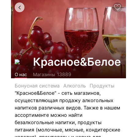
Красное&Белое
13889
О нас
Магазины
Бонусная система
Алкоголь
Продукты
"Красное&Белое" - сеть магазинов,
осуществляющая продажу алкогольных
напитков различных видов.
Также в нашем
ассортименте можно найти
безалкогольные напитки, продукты
питания (молочные, мясные, кондитерские