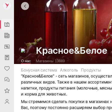
Map
News
DiscountCard
Красное&Белое
Purchases
О нас
Магазины
13889
Heart
Бонусная система
Алкоголь
Продукты
"Красное&Белое" - сеть магазинов, осущест
Contacts
различных видов.
Также в нашем ассортимен
напитки, продукты питания (молочные, мясны
Reviews
и корма для животных.
Мы стремимся сделать покупки в магазинах 
ProfileSaby
Вас, поэтому постоянно расширяем выбор пр