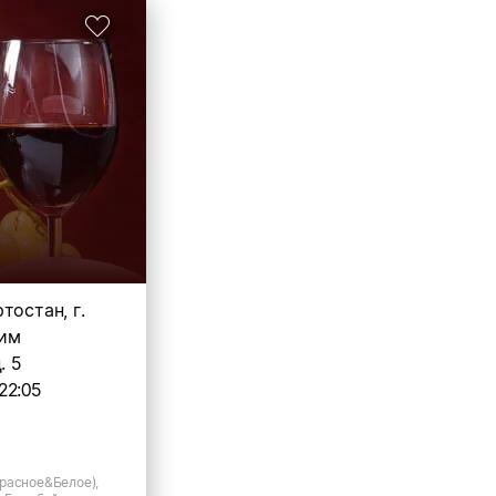
тостан, г.
 им
. 5
22:05
расное&Белое),