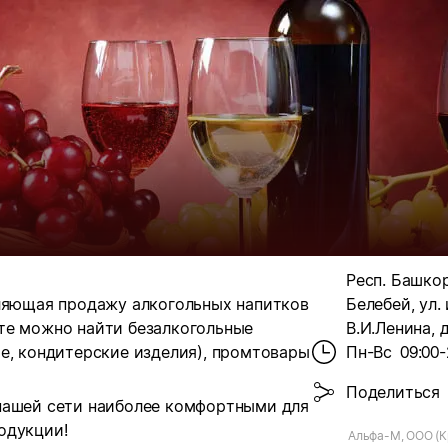
Респ. Башкор
вляющая продажу алкогольных напитков
Белебей, ул.
те можно найти безалкогольные
В.И.Ленина, д
е, кондитерские изделия), промтовары
Пн-Вс
09:00-
Поделиться
нашей сети наиболее комфортными для
одукции!
Альфа-М, ООО (К