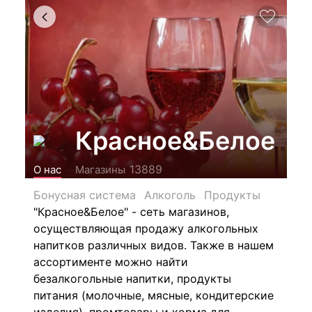
Красное&Белое
13889
О нас
Магазины
Бонусная система
Алкоголь
Продукты
"Красное&Белое" - сеть магазинов,
осуществляющая продажу алкогольных
напитков различных видов.
Также в нашем
ассортименте можно найти
безалкогольные напитки, продукты
питания (молочные, мясные, кондитерские