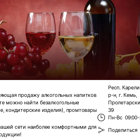
Респ. Карели
вляющая продажу алкогольных напитков
р-н, г. Кемь,
те можно найти безалкогольные
Пролетарский
е, кондитерские изделия), промтовары
39
Пн-Вс
09:00-
нашей сети наиболее комфортными для
Поделиться
одукции!