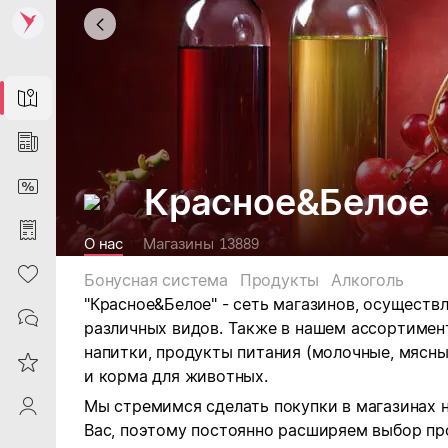
Map
News
DiscountCard
Красное&Белое
Purchases
О нас
Магазины
13889
Heart
Бонусная система
Продукты
Алкоголь
"Красное&Белое" - сеть магазинов, осущест
Contacts
различных видов.
Также в нашем ассортимен
напитки, продукты питания (молочные, мясны
Reviews
и корма для животных.
Мы стремимся сделать покупки в магазинах 
ProfileSaby
Вас, поэтому постоянно расширяем выбор пр