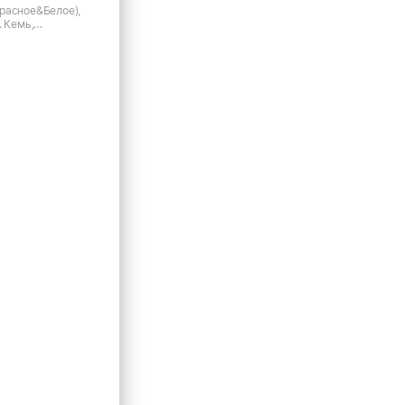
расное&Белое),
. Кемь,
-кт