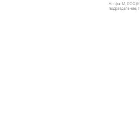
Альфа-М, ООО (К
подразделение, г
Пролетарский пр