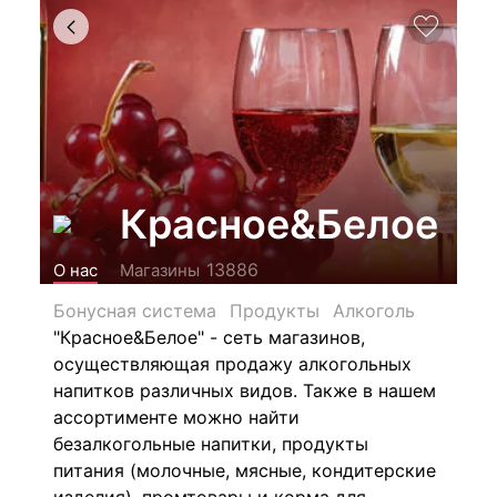
Красное&Белое
13886
О нас
Магазины
Бонусная система
Продукты
Алкоголь
"Красное&Белое" - сеть магазинов,
осуществляющая продажу алкогольных
напитков различных видов.
Также в нашем
ассортименте можно найти
безалкогольные напитки, продукты
питания (молочные, мясные, кондитерские