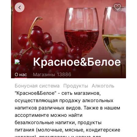
Красное&Белое
13886
О нас
Магазины
Бонусная система
Продукты
Алкоголь
"Красное&Белое" - сеть магазинов,
осуществляющая продажу алкогольных
напитков различных видов.
Также в нашем
ассортименте можно найти
безалкогольные напитки, продукты
питания (молочные, мясные, кондитерские