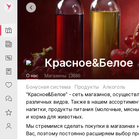
Map
News
DiscountCard
Красное&Белое
Purchases
О нас
Магазины
13886
Heart
Бонусная система
Продукты
Алкоголь
"Красное&Белое" - сеть магазинов, осущест
Contacts
различных видов.
Также в нашем ассортимен
напитки, продукты питания (молочные, мясны
Reviews
и корма для животных.
Мы стремимся сделать покупки в магазинах 
ProfileSaby
Вас, поэтому постоянно расширяем выбор пр