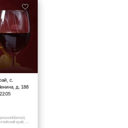
ай, с.
енина, д. 188
22:05
расное&Белое),
лтайский край, с.
на