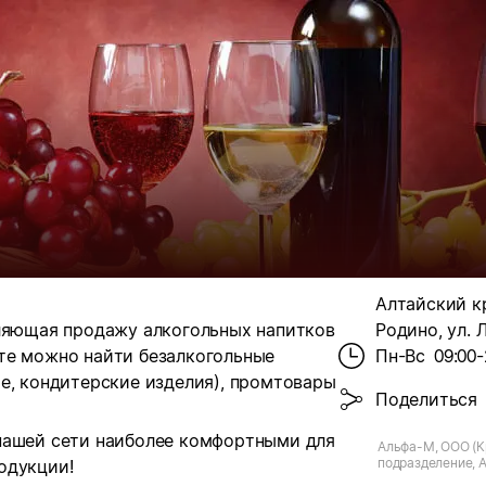
Алтайский кр
вляющая продажу алкогольных напитков
Родино, ул. Л
те можно найти безалкогольные
Пн-Вс
09:00-
е, кондитерские изделия), промтовары
Поделиться
нашей сети наиболее комфортными для
Альфа-М, ООО (К
подразделение, А
одукции!
Родино, ул. Лени