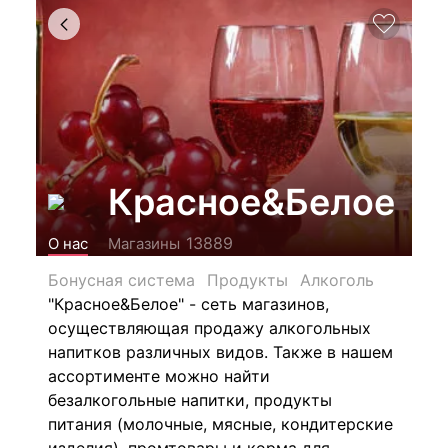
Красное&Белое
13889
О нас
Магазины
Бонусная система
Продукты
Алкоголь
"Красное&Белое" - сеть магазинов,
осуществляющая продажу алкогольных
напитков различных видов.
Также в нашем
ассортименте можно найти
безалкогольные напитки, продукты
питания (молочные, мясные, кондитерские