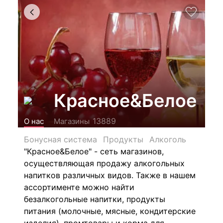
Красное&Белое
13889
О нас
Магазины
Бонусная система
Продукты
Алкоголь
"Красное&Белое" - сеть магазинов,
осуществляющая продажу алкогольных
напитков различных видов.
Также в нашем
ассортименте можно найти
безалкогольные напитки, продукты
питания (молочные, мясные, кондитерские