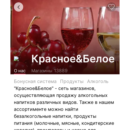
Красное&Белое
13889
О нас
Магазины
Бонусная система
Продукты
Алкоголь
"Красное&Белое" - сеть магазинов,
осуществляющая продажу алкогольных
напитков различных видов.
Также в нашем
ассортименте можно найти
безалкогольные напитки, продукты
питания (молочные, мясные, кондитерские