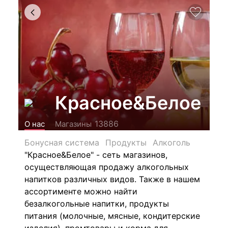
Красное&Белое
13886
О нас
Магазины
Бонусная система
Продукты
Алкоголь
"Красное&Белое" - сеть магазинов,
осуществляющая продажу алкогольных
напитков различных видов.
Также в нашем
ассортименте можно найти
безалкогольные напитки, продукты
питания (молочные, мясные, кондитерские