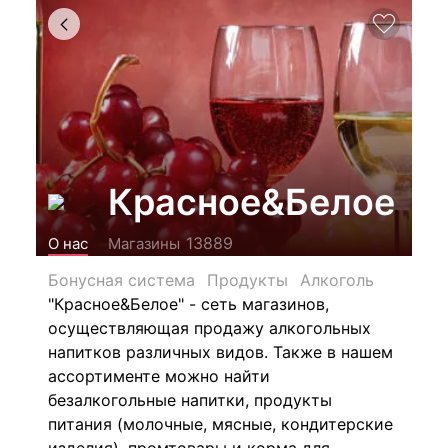
Красное&Белое
13889
О нас
Магазины
Бонусная система
Продукты
Алкоголь
"Красное&Белое" - сеть магазинов,
осуществляющая продажу алкогольных
напитков различных видов.
Также в нашем
ассортименте можно найти
безалкогольные напитки, продукты
питания (молочные, мясные, кондитерские