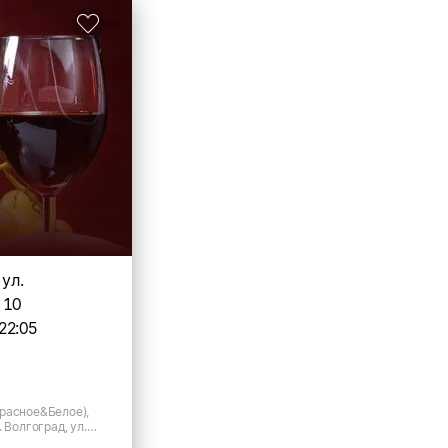
 ул.
 10
22:05
расное&Белое),
 Волгоград, ул.