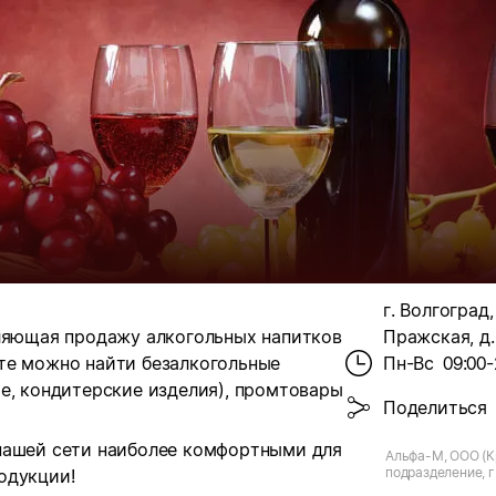
г. Волгоград,
вляющая продажу алкогольных напитков
Пражская, д.
те можно найти безалкогольные
Пн-Вс
09:00-
е, кондитерские изделия), промтовары
Поделиться
нашей сети наиболее комфортными для
Альфа-М, ООО (К
подразделение, г.
одукции!
Пражская