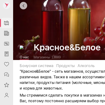
Map
News
DiscountCard
Красное&Белое
Purchases
О нас
Магазины
13889
Heart
Бонусная система
Продукты
Алкоголь
"Красное&Белое" - сеть магазинов, осущест
Contacts
различных видов.
Также в нашем ассортимен
напитки, продукты питания (молочные, мясны
Reviews
и корма для животных.
Мы стремимся сделать покупки в магазинах 
ProfileSaby
Вас, поэтому постоянно расширяем выбор пр