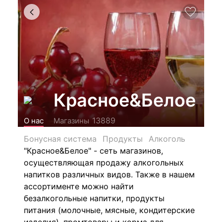
Красное&Белое
13889
О нас
Магазины
Бонусная система
Продукты
Алкоголь
"Красное&Белое" - сеть магазинов,
осуществляющая продажу алкогольных
напитков различных видов.
Также в нашем
ассортименте можно найти
безалкогольные напитки, продукты
питания (молочные, мясные, кондитерские