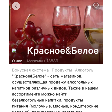
Красное&Белое
13889
О нас
Магазины
Бонусная система
Продукты
Алкоголь
"Красное&Белое" - сеть магазинов,
осуществляющая продажу алкогольных
напитков различных видов.
Также в нашем
ассортименте можно найти
безалкогольные напитки, продукты
питания (молочные, мясные, кондитерские