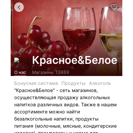
Красное&Белое
13889
О нас
Магазины
Бонусная система
Продукты
Алкоголь
"Красное&Белое" - сеть магазинов,
осуществляющая продажу алкогольных
напитков различных видов.
Также в нашем
ассортименте можно найти
безалкогольные напитки, продукты
питания (молочные, мясные, кондитерские