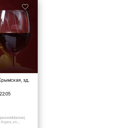
 Крымская, зд.
22:05
расное&Белое),
 Курск, ул.