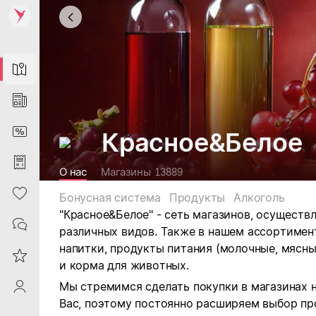
Map
News
DiscountCard
Красное&Белое
Purchases
О нас
Магазины
13889
Heart
Бонусная система
Продукты
Алкоголь
"Красное&Белое" - сеть магазинов, осущест
Contacts
различных видов.
Также в нашем ассортимен
напитки, продукты питания (молочные, мясны
Reviews
и корма для животных.
Мы стремимся сделать покупки в магазинах 
ProfileSaby
Вас, поэтому постоянно расширяем выбор пр