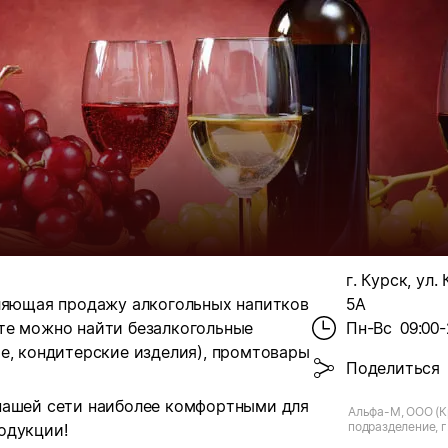
г. Курск, ул.
вляющая продажу алкогольных напитков
5А
те можно найти безалкогольные
Пн-Вс
09:00-
е, кондитерские изделия), промтовары
Поделиться
нашей сети наиболее комфортными для
Альфа-М, ООО (К
подразделение, г.
одукции!
Крымская