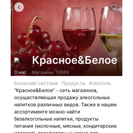
Красное&Белое
13889
О нас
Магазины
Бонусная система
Продукты
Алкоголь
"Красное&Белое" - сеть магазинов,
осуществляющая продажу алкогольных
напитков различных видов.
Также в нашем
ассортименте можно найти
безалкогольные напитки, продукты
питания (молочные, мясные, кондитерские