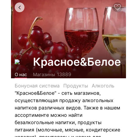
Красное&Белое
13889
О нас
Магазины
Бонусная система
Продукты
Алкоголь
"Красное&Белое" - сеть магазинов,
осуществляющая продажу алкогольных
напитков различных видов.
Также в нашем
ассортименте можно найти
безалкогольные напитки, продукты
питания (молочные, мясные, кондитерские