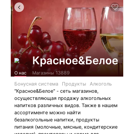
Красное&Белое
13889
О нас
Магазины
Бонусная система
Продукты
Алкоголь
"Красное&Белое" - сеть магазинов,
осуществляющая продажу алкогольных
напитков различных видов.
Также в нашем
ассортименте можно найти
безалкогольные напитки, продукты
питания (молочные, мясные, кондитерские