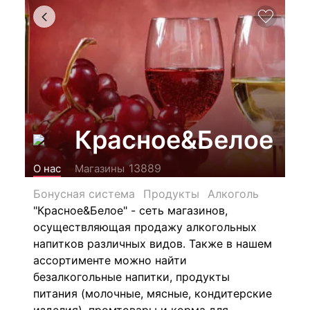
Красное&Белое
13889
О нас
Магазины
Бонусная система
Продукты
Алкоголь
"Красное&Белое" - сеть магазинов,
осуществляющая продажу алкогольных
напитков различных видов.
Также в нашем
ассортименте можно найти
безалкогольные напитки, продукты
питания (молочные, мясные, кондитерские