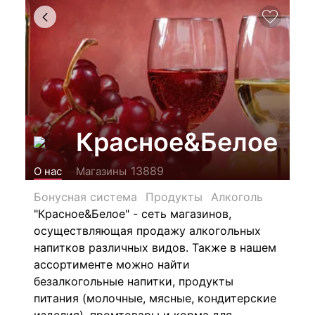
Красное&Белое
13889
О нас
Магазины
Бонусная система
Продукты
Алкоголь
"Красное&Белое" - сеть магазинов,
осуществляющая продажу алкогольных
напитков различных видов.
Также в нашем
ассортименте можно найти
безалкогольные напитки, продукты
питания (молочные, мясные, кондитерские