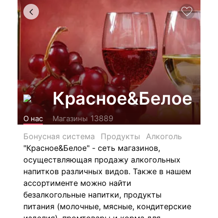
Красное&Белое
13889
О нас
Магазины
Бонусная система
Продукты
Алкоголь
"Красное&Белое" - сеть магазинов,
осуществляющая продажу алкогольных
напитков различных видов.
Также в нашем
ассортименте можно найти
безалкогольные напитки, продукты
питания (молочные, мясные, кондитерские