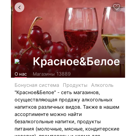
Красное&Белое
13889
О нас
Магазины
Бонусная система
Продукты
Алкоголь
"Красное&Белое" - сеть магазинов,
осуществляющая продажу алкогольных
напитков различных видов.
Также в нашем
ассортименте можно найти
безалкогольные напитки, продукты
питания (молочные, мясные, кондитерские