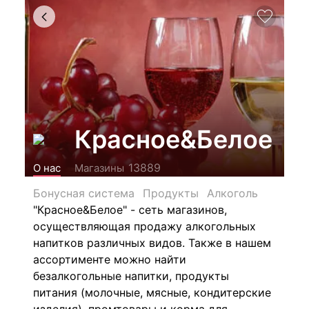
Красное&Белое
13889
О нас
Магазины
Бонусная система
Продукты
Алкоголь
"Красное&Белое" - сеть магазинов,
осуществляющая продажу алкогольных
напитков различных видов.
Также в нашем
ассортименте можно найти
безалкогольные напитки, продукты
питания (молочные, мясные, кондитерские