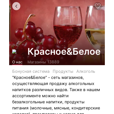
Красное&Белое
13889
О нас
Магазины
Бонусная система
Продукты
Алкоголь
"Красное&Белое" - сеть магазинов,
осуществляющая продажу алкогольных
напитков различных видов.
Также в нашем
ассортименте можно найти
безалкогольные напитки, продукты
питания (молочные, мясные, кондитерские