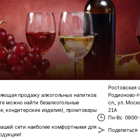
Ростовская о
вляющая продажу алкогольных напитков
Родионово-Н
те можно найти безалкогольные
сл., ул. Моск
е, кондитерские изделия), промтовары
21А
Пн-Вс
09:00-
нашей сети наиболее комфортными для
Поделиться
одукции!