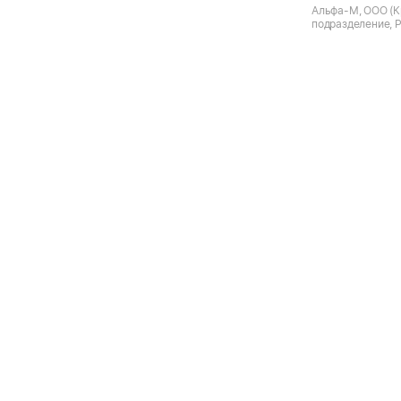
Альфа-М, ООО (К
подразделение, Р
Родионово-Несвет
Московская