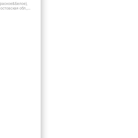
расное&Белое),
остовская обл.,
айская сл., ул.