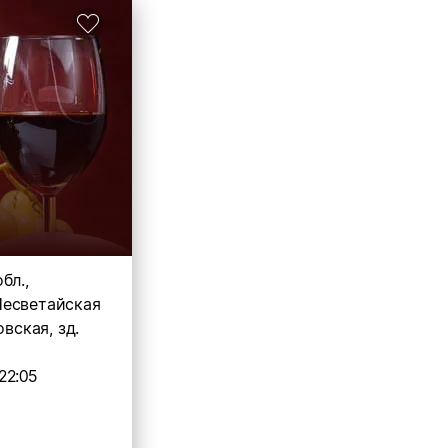
бл.,
есветайская
овская, зд.
22:05