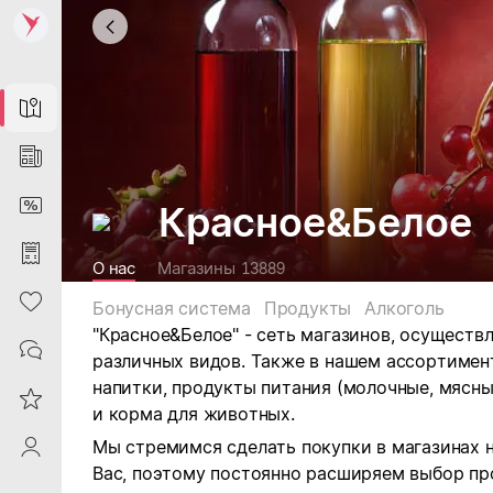
Map
News
DiscountCard
Красное&Белое
Purchases
О нас
Магазины
13889
Heart
Бонусная система
Продукты
Алкоголь
"Красное&Белое" - сеть магазинов, осущест
Contacts
различных видов.
Также в нашем ассортимен
напитки, продукты питания (молочные, мясны
Reviews
и корма для животных.
Мы стремимся сделать покупки в магазинах 
ProfileSaby
Вас, поэтому постоянно расширяем выбор пр