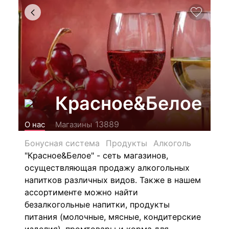
Красное&Белое
13889
О нас
Магазины
Бонусная система
Продукты
Алкоголь
"Красное&Белое" - сеть магазинов,
осуществляющая продажу алкогольных
напитков различных видов.
Также в нашем
ассортименте можно найти
безалкогольные напитки, продукты
питания (молочные, мясные, кондитерские