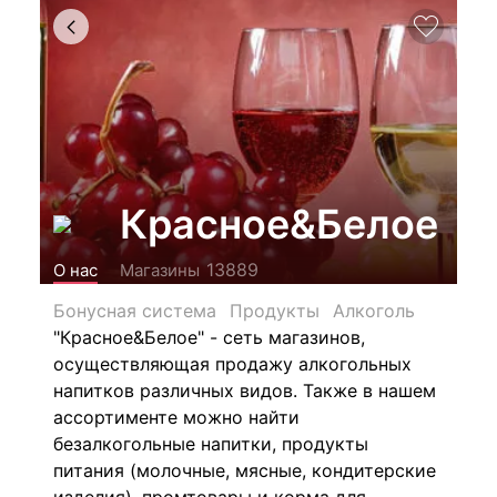
Красное&Белое
13889
О нас
Магазины
Бонусная система
Продукты
Алкоголь
"Красное&Белое" - сеть магазинов,
осуществляющая продажу алкогольных
напитков различных видов.
Также в нашем
ассортименте можно найти
безалкогольные напитки, продукты
питания (молочные, мясные, кондитерские