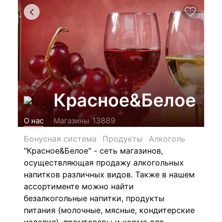
Красное&Белое
13889
О нас
Магазины
Бонусная система
Продукты
Алкоголь
"Красное&Белое" - сеть магазинов,
осуществляющая продажу алкогольных
напитков различных видов.
Также в нашем
ассортименте можно найти
безалкогольные напитки, продукты
питания (молочные, мясные, кондитерские