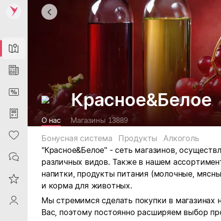
Map
News
DiscountCard
Красное&Белое
Purchases
О нас
Магазины
13889
Heart
Бонусная система
Продукты
Алкоголь
"Красное&Белое" - сеть магазинов, осущест
Contacts
различных видов.
Также в нашем ассортимен
напитки, продукты питания (молочные, мясны
Reviews
и корма для животных.
Мы стремимся сделать покупки в магазинах 
ProfileSaby
Вас, поэтому постоянно расширяем выбор пр