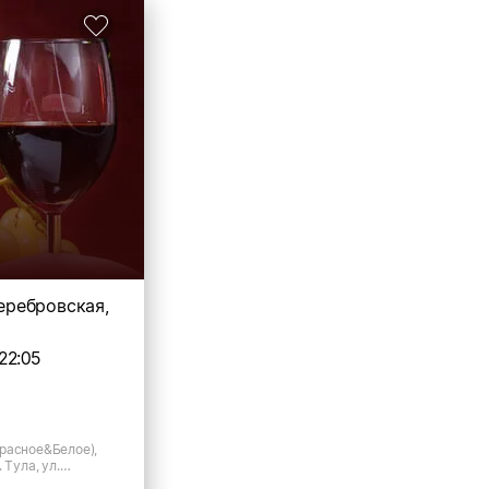
Серебровская,
22:05
расное&Белое),
 Тула, ул.