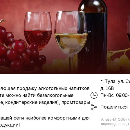
г. Тула, ул. 
вляющая продажу алкогольных напитков
д. 16В
те можно найти безалкогольные
Пн-Вс
09:00-
е, кондитерские изделия), промтовары
Поделиться
нашей сети наиболее комфортными для
Альфа-М, ООО (К
подразделение, г.
одукции!
Серебровская