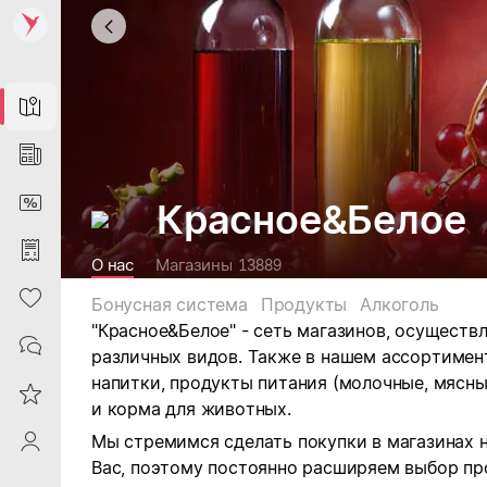
Map
News
DiscountCard
Красное&Белое
Purchases
О нас
Магазины
13889
Heart
Бонусная система
Продукты
Алкоголь
"Красное&Белое" - сеть магазинов, осущест
Contacts
различных видов.
Также в нашем ассортимен
напитки, продукты питания (молочные, мясны
Reviews
и корма для животных.
Мы стремимся сделать покупки в магазинах 
ProfileSaby
Вас, поэтому постоянно расширяем выбор пр