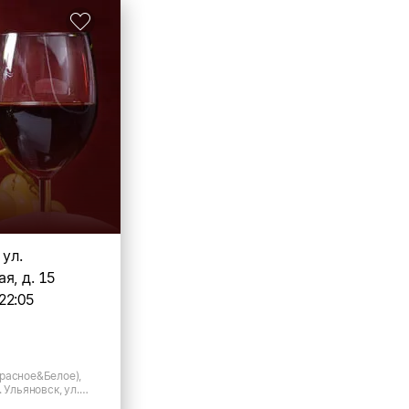
 ул.
я, д. 15
22:05
расное&Белое),
 Ульяновск, ул.