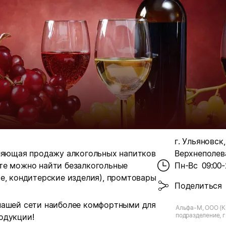
г. Ульяновск,
вляющая продажу алкогольных напитков
Верхнеполева
те можно найти безалкогольные
Пн-Вс
09:00-
е, кондитерские изделия), промтовары
Поделиться
нашей сети наиболее комфортными для
Альфа-М, ООО (К
подразделение, г.
одукции!
Верхнеполевая