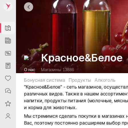
Map
News
DiscountCard
Красное&Белое
Purchases
О нас
Магазины
13886
Heart
Бонусная система
Продукты
Алкоголь
"Красное&Белое" - сеть магазинов, осущест
Contacts
различных видов.
Также в нашем ассортимен
напитки, продукты питания (молочные, мясны
Reviews
и корма для животных.
Мы стремимся сделать покупки в магазинах 
ProfileSaby
Вас, поэтому постоянно расширяем выбор пр