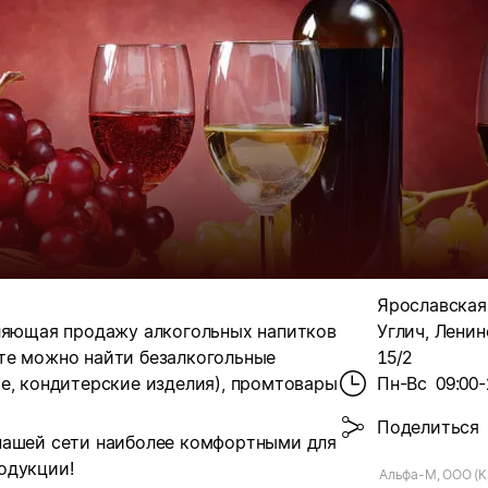
Ярославская о
вляющая продажу алкогольных напитков
Углич, Ленинс
те можно найти безалкогольные
15/2
е, кондитерские изделия), промтовары
Пн-Вс
09:00-
Поделиться
нашей сети наиболее комфортными для
одукции!
Альфа-М, ООО (К