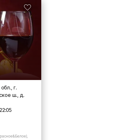
бл., г.
кое ш., д.
22:05
расное&Белое),