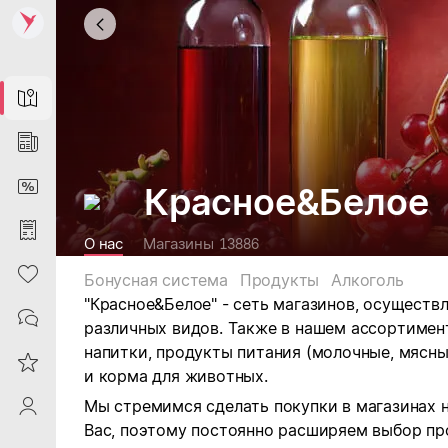
Map
News
DiscountCard
Красное&Белое
Purchases
О нас
Магазины
13886
Heart
Бонусная система
Продукты
Алкоголь
"Красное&Белое" - сеть магазинов, осущест
Contacts
различных видов.
Также в нашем ассортимен
напитки, продукты питания (молочные, мясны
Reviews
и корма для животных.
Мы стремимся сделать покупки в магазинах 
ProfileSaby
Вас, поэтому постоянно расширяем выбор пр