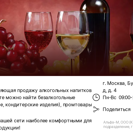
г. Москва, 
вляющая продажу алкогольных напитков
д, д. 4
те можно найти безалкогольные
Пн-Вс
09:00-
е, кондитерские изделия), промтовары
Поделиться
нашей сети наиболее комфортными для
Альфа-М, ООО (К
подразделение, г
одукции!
Бумажный пр-д