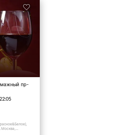
Бумажный пр-
22:05
расное&Белое),
. Москва,