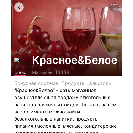
Красное&Белое
13889
О нас
Магазины
Бонусная система
Продукты
Алкоголь
"Красное&Белое" - сеть магазинов,
осуществляющая продажу алкогольных
напитков различных видов.
Также в нашем
ассортименте можно найти
безалкогольные напитки, продукты
питания (молочные, мясные, кондитерские