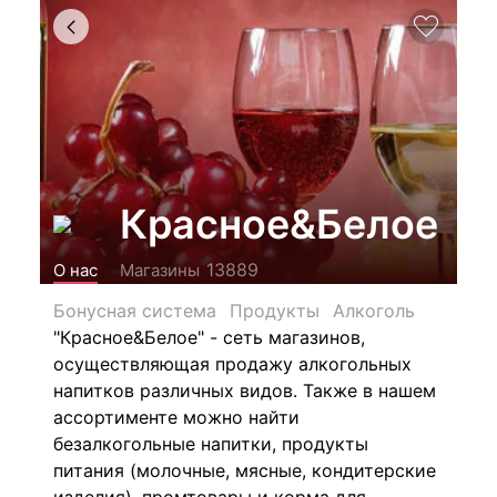
Красное&Белое
13889
О нас
Магазины
Бонусная система
Продукты
Алкоголь
"Красное&Белое" - сеть магазинов,
осуществляющая продажу алкогольных
напитков различных видов.
Также в нашем
ассортименте можно найти
безалкогольные напитки, продукты
питания (молочные, мясные, кондитерские