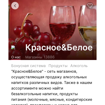
Красное&Белое
13886
О нас
Магазины
Бонусная система
Продукты
Алкоголь
"Красное&Белое" - сеть магазинов,
осуществляющая продажу алкогольных
напитков различных видов.
Также в нашем
ассортименте можно найти
безалкогольные напитки, продукты
питания (молочные, мясные, кондитерские