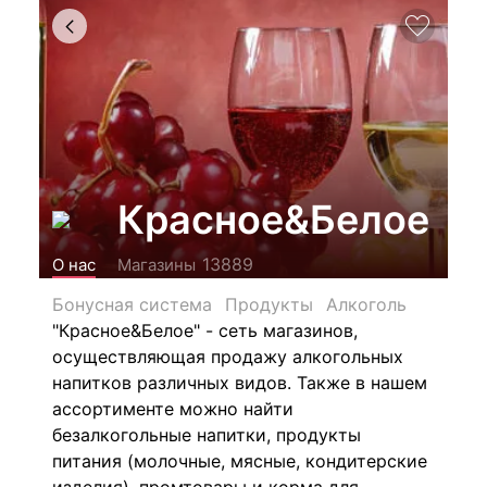
Красное&Белое
13889
О нас
Магазины
Бонусная система
Продукты
Алкоголь
"Красное&Белое" - сеть магазинов,
осуществляющая продажу алкогольных
напитков различных видов.
Также в нашем
ассортименте можно найти
безалкогольные напитки, продукты
питания (молочные, мясные, кондитерские