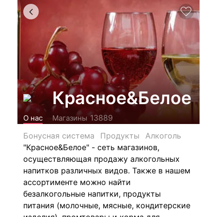
Красное&Белое
13889
О нас
Магазины
Бонусная система
Продукты
Алкоголь
"Красное&Белое" - сеть магазинов,
осуществляющая продажу алкогольных
напитков различных видов.
Также в нашем
ассортименте можно найти
безалкогольные напитки, продукты
питания (молочные, мясные, кондитерские