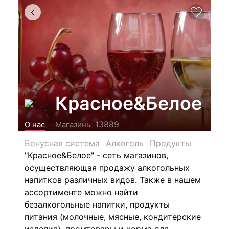
Красное&Белое
13889
О нас
Магазины
Бонусная система
Алкоголь
Продукты
"Красное&Белое" - сеть магазинов,
осуществляющая продажу алкогольных
напитков различных видов.
Также в нашем
ассортименте можно найти
безалкогольные напитки, продукты
питания (молочные, мясные, кондитерские