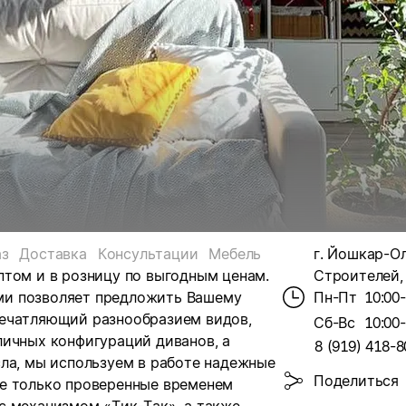
аз
Доставка
Консультации
Мебель
г. Йошкар-Ол
птом и в розницу по выгодным ценам.
Строителей, 
ми позволяет предложить Вашему
Пн-Пт
10:00
печатляющий разнообразием видов,
Сб-Вс
10:00
личных конфигураций диванов, а
8 (919) 418-8
сла, мы используем в работе надежные
Поделиться
е только проверенные временем