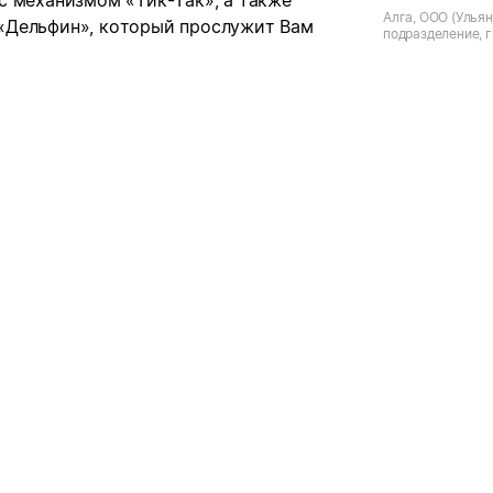
с механизмом «Тик-Так», а также
Алга, ООО (Ульян
«Дельфин», который прослужит Вам
подразделение, г
Строителей