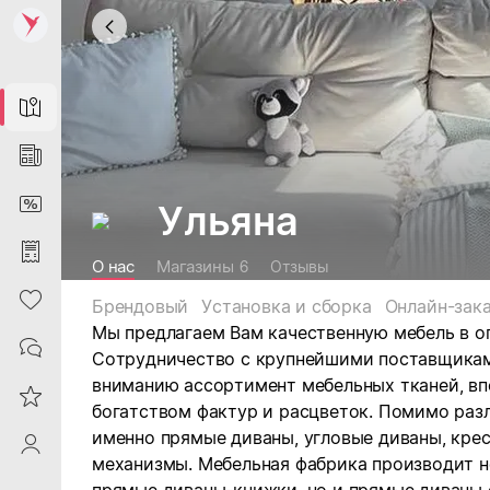
Map
News
DiscountCard
Ульяна
Purchases
О нас
Магазины
6
Отзывы
Heart
Брендовый
Установка и сборка
Онлайн-зак
Мы предлагаем Вам качественную мебель в о
Contacts
Сотрудничество с крупнейшими поставщика
вниманию ассортимент мебельных тканей, в
Reviews
богатством фактур и расцветок. Помимо раз
именно прямые диваны, угловые диваны, кре
ProfileSaby
механизмы. Мебельная фабрика производит н